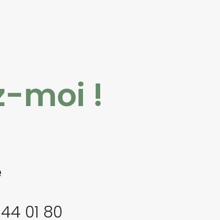
-moi !
e
44 01 80